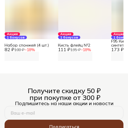
Акция
Акция
Акция
1 бонусов
1 бонусов
1 бонус
F95 Кист
Набор спонжей (4 шт.)
Кисть флейц №2
синтети
82 ₽
111 ₽
173 ₽
белки №
100 ₽
−
18
%
135 ₽
−
18
%
21
Получите скидку 50 ₽
при покупке от 300 ₽
Подпишитесь на наши акции и новости
Подписаться