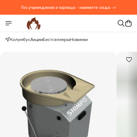
Гос.учреждения и юрлица - нажмите сюда ->
Гос.учреждения и юрлица - нажмите сюда ->
Колумбус
Акции
Бестселлеры
Новинки