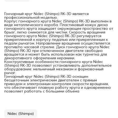
Гончарный круг Nidec (Shimpo) RK-3D является
профессиональной моделью.
Корпус гончарного круга Nidec (Shimpo) RK-3D выполнен в
виде металлического короба. Пластиковый кожух диска
гончарного круга защищает окружающее пространство от
брызг, легко снимается для чистки. Скорость вращения
гончарного круга Nidec (Shimpo) RK-3D регулируется
прикрепленной к корпусу педалью или прикрепленным к
педали рычагом. Направление вращения осуществляется
против/по часовой стрелке. Диск гончарного круга Nidec
(Shimpo) RK-3D при отключенном двигателе свободно
вращается и может быть использован как турнетка для
декоративного оформления керамики.
Конструктивные особенности гончарного круга Nidec
(Shimpo) RK-3D позволяют устанавливать дополнительное
оборудование: мельничный механизм и формовочный
рычаг.
Гончарный круг Nidec (Shimpo) RK-3D оснащен
беcщеточным электрическим двигателем с прямым
приводом и электронным контролем скорости вращения,
что обеспечивает плавную работу круга и одновременно
позволяет работать с большими объема
Nidec (Shimpo)