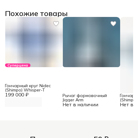
Похожие товары
Суперцена
Гончарный круг Nidec
(Shimpo) Whisper-T
199 000 ₽
Рычаг формовочный
Гончарн
Jigger Arm
(Shimpo)
Нет в наличии
Нет в 