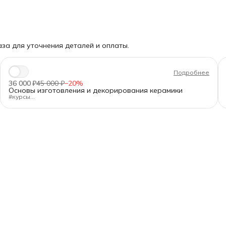
за для уточнения деталей и оплаты.
Подробнее
36 000 ₽
45 000 ₽
−
20
%
Основы изготовления и декорирования керамики
#курсы
"Основы изготовления и декорирования керамики"
Длительность:
80 ак.ч.
Формат:
очно в Санкт-Петербурге, днём или вечером
Для кого:
Для новичков и тех, кто хочет освежить базу.
Программа — от А до Я:
✅Подготовка глины и работа с оборудованием.
✅Формование на гончарном круге, ручная лепка (жгуты,
пласты), гипсовые формы.
✅Сушка, утильный обжиг, загрузка печи.
✅Декорирование: текстуры, ангобы, глазури, сграффито,
майолика, перегородчатая роспись.
✅Политой обжиг, контроль качества, предотвращение брака.
Главное:
97% времени — практика. Вы создаёте изделия полным
циклом — от комка глины до финального обжига.
После прохождения курса выдаем
удостоверение о повышении
квалификации государственного образца
(при наличии диплома
СПО/ВО) или сертификат.