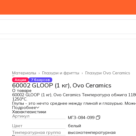
Материалы
›
Глазури и фритты
›
Глазури Ovo Ceramics
Главная
›
Акция
7 бонусов
60002 GLOOP (1 кг), Ovo Ceramics
О товаре
60002 GLOOP (1 кг), Ovo Ceramics Температура обжига 118
1250°С.
Глупы - это нечто среднее между глиной и глазурью. Мож
что-то слепить, можно просто покрыть глину очень толст
Подробнее
слоем. Глуп расплавится и медленно потечет. Данный глуп
Характеристики
рассчитан на температуру 1220 градусов. Но можете
Артикул
МГЗ-084-099
попробовать его на 1100 или 1250. Его текучесть изменитс
Цвет
белый
Температурная группа
высокотемпературная