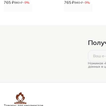
765 ₽
765 ₽
840 ₽
−
9
%
840 ₽
−
9
%
Получ
Нажимая «
данных в 
Товары для керамистов