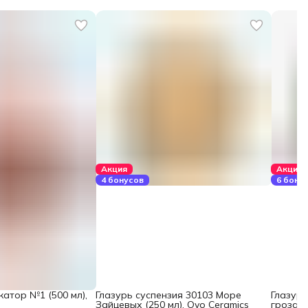
Акция
Акция
4 бонусов
6 бону
атор №1 (500 мл),
Глазурь суспензия 30103 Море
Глазурь
Зайцевых (250 мл), Ovo Ceramics
гроза (