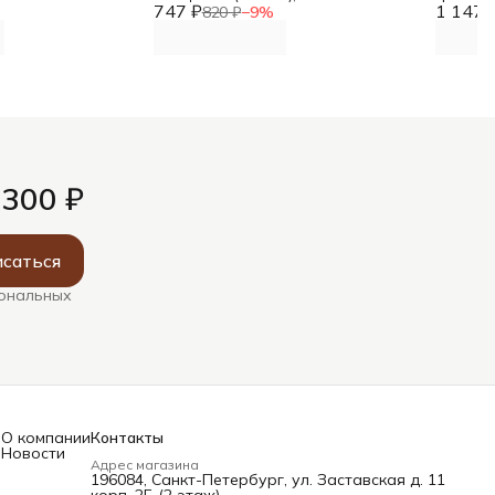
747 ₽
1 147 
820 ₽
−
9
%
 300 ₽
саться
сональных
О компании
Контакты
Новости
Адрес магазина
196084, Санкт-Петербург, ул. Заставская д. 11