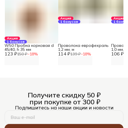
Акция
Акция
1 бонусов
1 бонус
Акция
1 бонусов
W50 Пробка корковая d
Проволока еврофехраль
Проволо
45/40, h 35 мм
1,2 мм, м
1,0 мм, м
123 ₽
114 ₽
106 ₽
150 ₽
−
18
%
139 ₽
−
18
%
12
Получите скидку 50 ₽
при покупке от 300 ₽
Подпишитесь на наши акции и новости