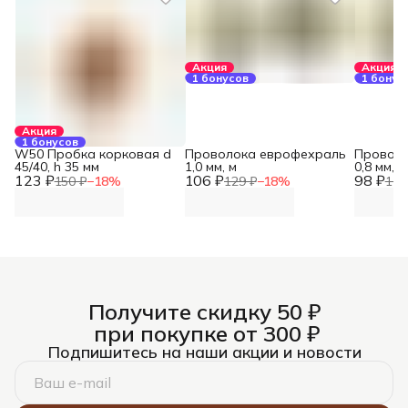
Акция
Акция
1 бонусов
1 бонус
Акция
1 бонусов
W50 Пробка корковая d
Проволока еврофехраль
Проволо
45/40, h 35 мм
1,0 мм, м
0,8 мм, м
123 ₽
106 ₽
98 ₽
150 ₽
−
18
%
129 ₽
−
18
%
119
Получите скидку 50 ₽
при покупке от 300 ₽
Подпишитесь на наши акции и новости