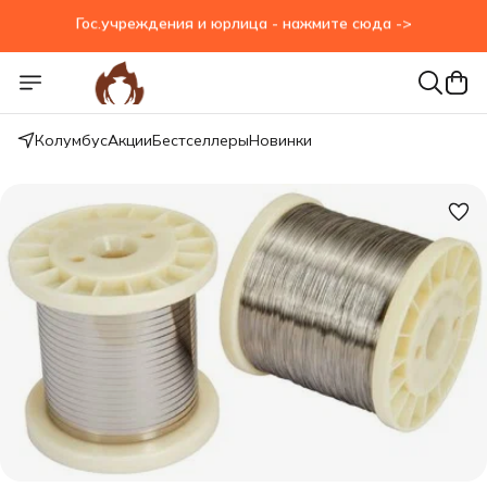
Гос.учреждения и юрлица - нажмите сюда ->
Колумбус
Акции
Бестселлеры
Новинки