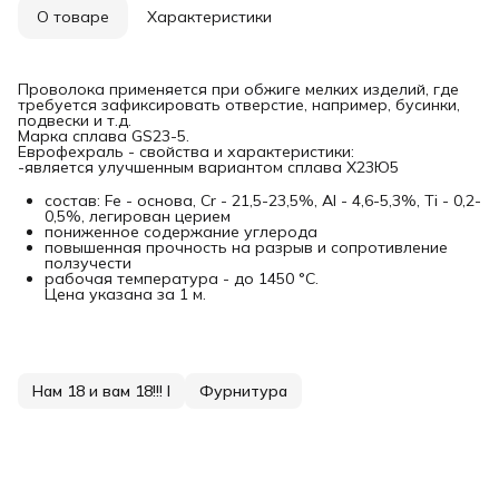
О товаре
Характеристики
Проволока применяется при обжиге мелких изделий, где
требуется зафиксировать отверстие, например, бусинки,
подвески и т.д.
Марка сплава GS23-5.
Еврофехраль - свойства и характеристики:
-является улучшенным вариантом сплава Х23Ю5
состав: Fe - основа, Cr - 21,5-23,5%, Al - 4,6-5,3%, Ti - 0,2-
0,5%, легирован церием
пониженное содержание углерода
повышенная прочность на разрыв и сопротивление
ползучести
рабочая температура - до 1450 °С.
Цена указана за 1 м.
Нам 18 и вам 18!!! I
Фурнитура