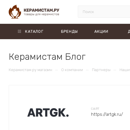
КАТАЛОГ
БРЕНДЫ
АКЦИИ
Керамистам Блог
—
—
—
Керамистам.ру магазин
О компании
Партнеры
Наши 
САЙТ
https://artgk.ru/