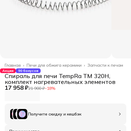
Главная
›
Печи для обжига керамики
›
Запчасти к печам
Акция
90 бонусов
Спираль для печи TempRa TM 320H,
комплект нагревательных элементов
17 958 ₽
21 900 ₽
−
18
%
Получите скидку и кешбэк