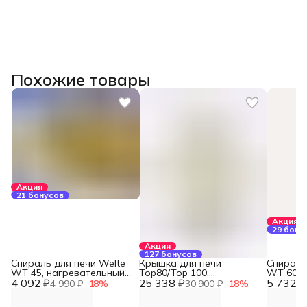
Похожие товары
Акция
21 бонусов
Акция
29 бону
Акция
127 бонусов
Спираль для печи Welte
Крышка для печи
Спираль
WT 45, нагревательный
Top80/Top 100,
WT 60, 
4 092 ₽
элемент
25 338 ₽
Nabertherm
5 732 ₽
нагрева
4 990 ₽
−
18
%
30 900 ₽
−
18
%
элемент