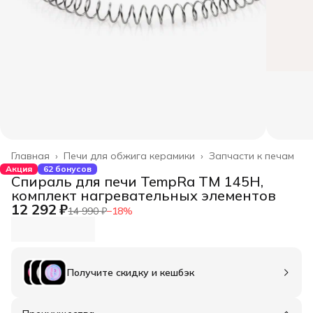
Главная
›
Печи для обжига керамики
›
Запчасти к печам
Акция
62 бонусов
Спираль для печи TempRa TM 145H,
комплект нагревательных элементов
12 292 ₽
14 990 ₽
−
18
%
Получите скидку и кешбэк