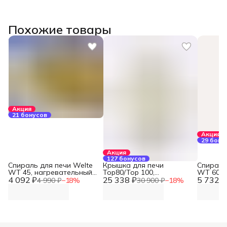
Похожие товары
Акция
21 бонусов
Акция
29 бону
Акция
127 бонусов
Спираль для печи Welte
Крышка для печи
Спираль
WT 45, нагревательный
Top80/Top 100,
WT 60, 
4 092 ₽
элемент
25 338 ₽
Nabertherm
5 732 ₽
нагрева
4 990 ₽
−
18
%
30 900 ₽
−
18
%
элемент