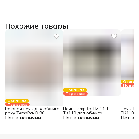
Похожие товары
Оригин
Под зак
Оригинал
Под заказ
Оригинал
Под заказ
Газовая печь для обжига
Печь TempRa TM 11H
Печь Te
раку TempRa-Q 90
ТК110 для обжига
ТК110 д
Нет в наличии
(базовая комплектация)
Нет в наличии
керамики
Нет в 
керамик