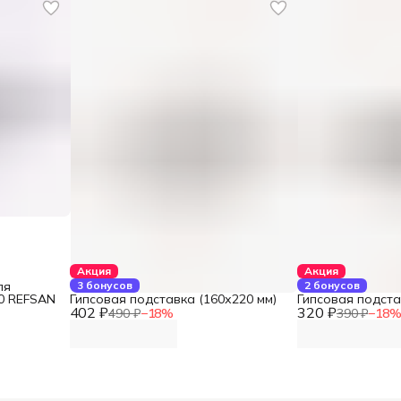
Акция
Акция
ля
3 бонусов
2 бонусов
0 REFSAN
Гипсовая подставка (160х220 мм)
Гипсовая подста
402 ₽
320 ₽
490 ₽
−
18
%
390 ₽
−
18