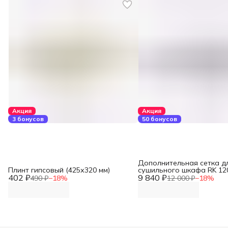
Акция
Акция
3 бонусов
50 бонусов
Дополнительная сетка д
Плинт гипсовый (425х320 мм)
сушильного шкафа RK 12
402 ₽
9 840 ₽
490 ₽
−
18
%
12 000 ₽
−
18
%