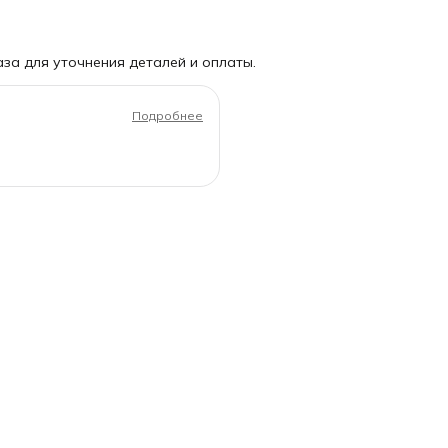
за для уточнения деталей и оплаты.
Подробнее
гипсовые формы.
, перегородчатая роспись.
клом — от комка глины до
алификации государственного