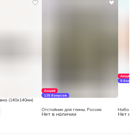
Акция
5 бону
Акция
135 бонусов
вка (140х140мм)
%
Отстойник для глины, Россия
Набор 
Нет в наличии
Нет в 