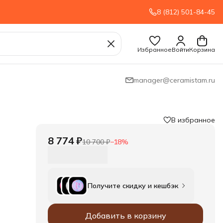
8 (812) 501-84-45
Избранное
Войти
Корзина
manager@ceramistam.ru
В избранное
8 774 ₽
10 700 ₽
−
18
%
Получите скидку и кешбэк
Добавить в корзину