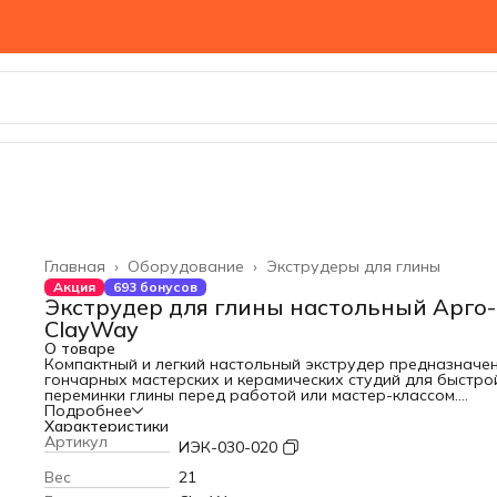
Главная
›
Оборудование
›
Экструдеры для глины
Акция
693 бонусов
Экструдер для глины настольный Арго-
ClayWay
О товаре
Компактный и легкий настольный экструдер предназначе
гончарных мастерских и керамических студий для быстро
переминки глины перед работой или мастер-классом.
Благодаря компактным размерам и малому весу идеальн
Подробнее
подходит для перемещения внутри мастерской и хранени
Характеристики
стеллаже. Все детали контактирующие с глиной изготовл
Артикул
ИЭК-030-020
из высококачественной нержавеющей стали.
Установлен двигатель мощностью 250 Вт и частотный
Вес
21
преобразователь, что позволяет переминать сильно тугу