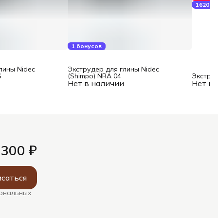
1620 б
1 бонусов
лины Nidec
Экструдер для глины Nidec
S
(Shimpo) NRA 04
Экструд
и
Нет в наличии
Нет в 
 300 ₽
саться
сональных