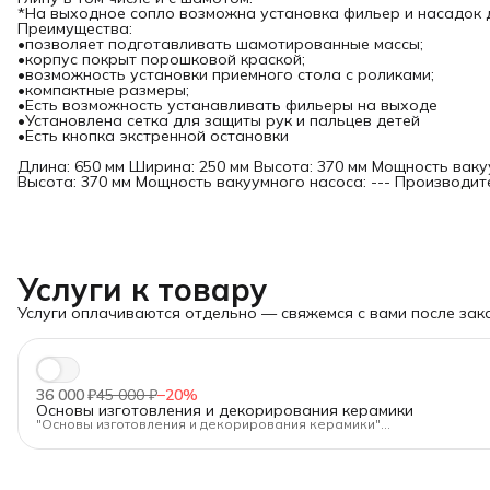
*На выходное сопло возможна установка фильер и насадок 
Преимущества:
•позволяет подготавливать шамотированные массы;
•корпус покрыт порошковой краской;
•возможность установки приемного стола с роликами;
•компактные размеры;
•Есть возможность устанавливать фильеры на выходе
•Установлена сетка для защиты рук и пальцев детей
•Есть кнопка экстренной остановки
Длина: 650 мм Ширина: 250 мм Высота: 370 мм Мощность вак
Высота: 370 мм Мощность вакуумного насоса: --- Производите
Услуги к товару
Услуги оплачиваются отдельно — свяжемся с вами после зака
36 000 ₽
45 000 ₽
−
20
%
Основы изготовления и декорирования керамики
"Основы изготовления и декорирования керамики"
Длительность:
80 ак.ч.
Формат:
очно в Санкт-Петербурге, днём или вечером
Для кого:
Для новичков и тех, кто хочет освежить базу.
Программа — от А до Я:
✅Подготовка глины и работа с оборудованием.