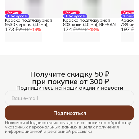
Акция
Акция
Акция
1 бонусов
1 бонусов
1 бонус
Краска подглазурная
Краска подглазурная
Краска 
9530 черная (40 мл),
803 хаки (40 мл), REFSAN
789 черн
173 ₽
REFSAN
174 ₽
197 ₽
REFSAN
210 ₽
−
18
%
212 ₽
−
18
%
24
Получите скидку 50 ₽
при покупке от 300 ₽
Подпишитесь на наши акции и новости
Подписаться
Нажимая «Подписаться», вы даете согласие на обработку
указанных персональных данных в целях получения
информационной и рекламной рассылки