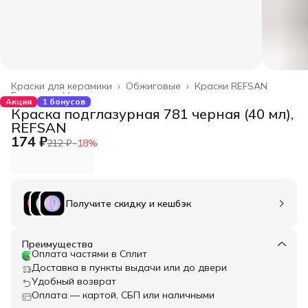
Краски для керамики
›
Обжиговые
›
Краски REFSAN
Главная
›
Материалы
›
Акция
1 бонусов
Краска подглазурная 781 черная (40 мл),
REFSAN
174 ₽
212 ₽
−
18
%
Получите скидку и кешбэк
Преимущества
Оплата частями в Сплит
Доставка в пункты выдачи или до двери
Удобный возврат
Оплата — картой, СБП или наличными