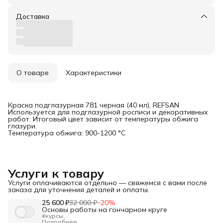
Доставка
О товаре
Характеристики
Краска подглазурная 781 черная (40 мл), REFSAN
Используется для подглазурной росписи и декоративных
работ. Итоговый цвет зависит от температуры обжига
глазури.
Температура обжига: 900-1200 °C
Услуги к товару
Услуги оплачиваются отдельно — свяжемся с вами после
заказа для уточнения деталей и оплаты.
25 600 ₽
32 000 ₽
−
20
%
Основы работы на гончарном круге
#курсы
"Изучение основ гончарного формообразования.
Подробнее