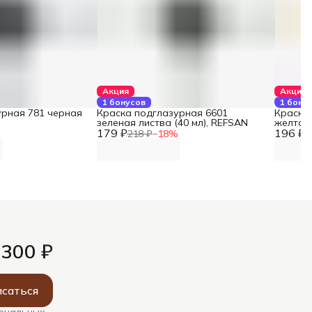
Акция
Акция
1 бонусов
1 бону
урная 781 черная
Краска подглазурная 6601
Краска 
зеленая листва (40 мл), REFSAN
желтая 
179 ₽
196 ₽
%
218 ₽
−
18
%
2
 300 ₽
саться