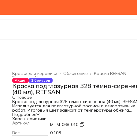
Краски для керамики
›
Обжиговые
›
Краски REFSAN
Главная
›
Материалы
›
Акция
2 бонусов
Краска подглазурная 328 тёмно-сирене
(40 мл), REFSAN
О товаре
Краска подглазурная 328 тёмно-сиреневая (40 мл), REFSA
Используется для подглазурной росписи и декоративных
работ. Итоговый цвет зависит от температуры обжига
глазури.
Подробнее
Температура обжига: 900-1200 °C
Характеристики
Артикул
МПМ-068-010
Вес
0.108