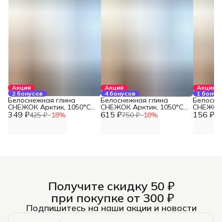
Акция
Акция
Акция
2 бонусов
4 бонусов
1 бонус
Белоснежная глина
Белоснежная глина
Белосне
СНЕЖОК Арктик, 1050°С
СНЕЖОК Арктик, 1050°С
СНЕЖОК 
349 ₽
(5 кг)
615 ₽
(10 кг)
156 ₽
(2 кг)
425 ₽
−
18
%
750 ₽
−
18
%
19
Получите скидку 50 ₽
при покупке от 300 ₽
Подпишитесь на наши акции и новости