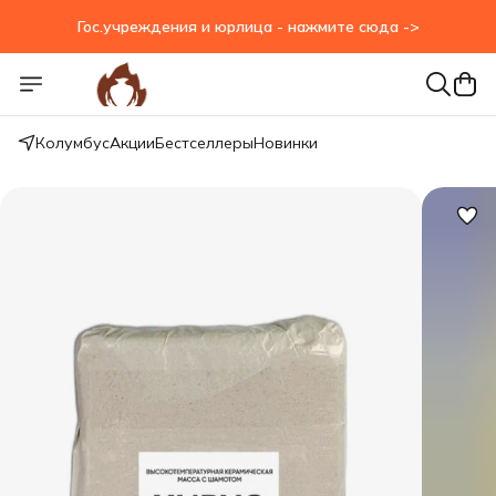
Гос.учреждения и юрлица - нажмите сюда ->
Гос.учреждения и юрлица - нажмите сюда ->
Колумбус
Акции
Бестселлеры
Новинки