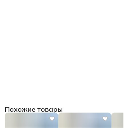
Что вы получите:
✅Понимание технологии от наведения до обжига.
✅Навык безбоязненного планирования и
прогнозирования результата.
✅Умение создавать цветовые образцы, смешивать
глазури и сочетать их с другими материалами.
Главное:
Вы перестанете бояться глазурей, научитесь их
«приручать» и сможете качественно декорировать свои
изделия, избегая брака.
После прохождения курса выдаем
удостоверение о
повышении квалификации государственного образца
(при наличии диплома СПО/ВО) или сертификат.
Похожие товары