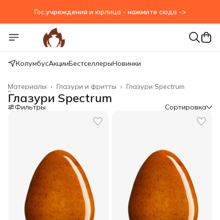
Гос.учреждения и юрлица - нажмите сюда ->
Колумбус
Акции
Бестселлеры
Новинки
Материалы
›
Глазури и фритты
›
Глазури Spectrum
Главная
›
Глазури Spectrum
Фильтры
Сортировка