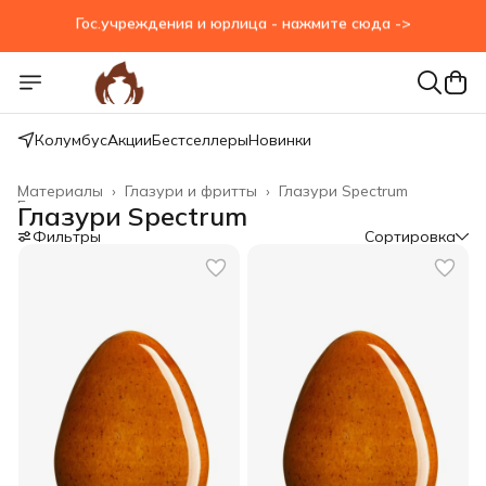
Гос.учреждения и юрлица - нажмите сюда ->
Колумбус
Акции
Бестселлеры
Новинки
Материалы
›
Глазури и фритты
›
Глазури Spectrum
Главная
›
Глазури Spectrum
Фильтры
Сортировка