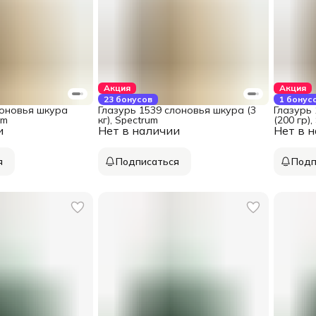
Акция
Акция
23 бонусов
1 бонус
лоновья шкура
Глазурь 1539 слоновья шкура (3
Глазурь
um
кг), Spectrum
(200 гр),
и
Нет в наличии
Нет в 
я
Подписаться
Подп