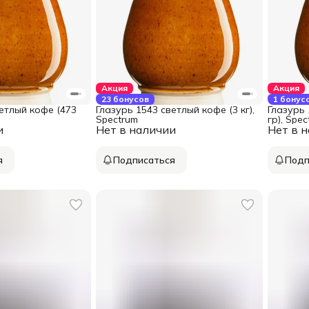
Акция
Акция
23 бонусов
1 бонус
етлый кофе (473
Глазурь 1543 светлый кофе (3 кг),
Глазурь 
Spectrum
гр), Spe
и
Нет в наличии
Нет в 
я
Подписаться
Подп