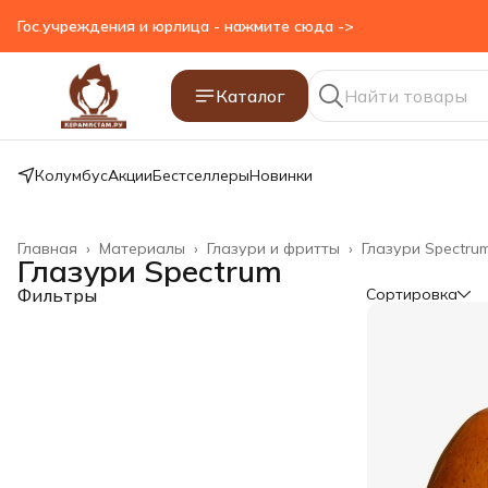
Гос.учреждения и юрлица - нажмите сюда ->
Каталог
Колумбус
Акции
Бестселлеры
Новинки
Главная
›
Материалы
›
Глазури и фритты
›
Глазури Spectru
Глазури Spectrum
Фильтры
Сортировка