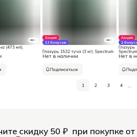
Акция
Акция
13 бонусов
2 бонус
а (473 мл),
Глазурь 
Глазурь 1532 туча (3 кг), Spectrum
Spectru
и
Нет в наличии
Нет в 
я
Подписаться
Подп
…
1
2
3
4
ите скидку 50 ₽ при покупке от