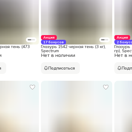
Акция
Акция
17 бонусов
2 бонус
рная тень (473
Глазурь 1542 черная тень (3 кг),
Глазурь 
Spectrum
гр), Spe
и
Нет в наличии
Нет в 
я
Подписаться
Подп