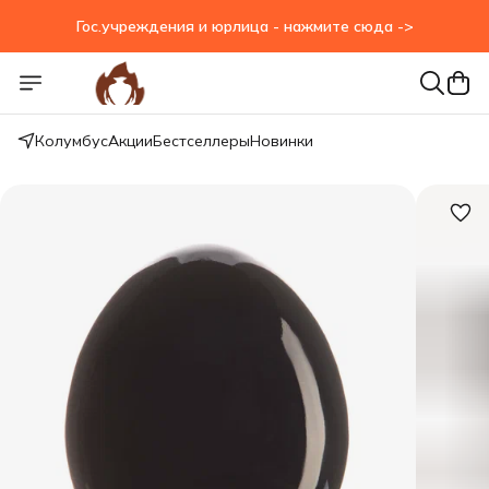
Гос.учреждения и юрлица - нажмите сюда ->
Гос.учреждения и юрлица - нажмите сюда ->
Колумбус
Акции
Бестселлеры
Новинки