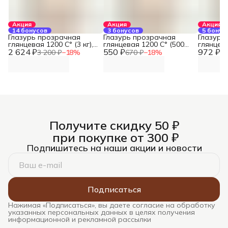
Акция
Акция
Акция
14 бонусов
3 бонусов
5 бонус
Глазурь прозрачная
Глазурь прозрачная
Глазурь
глянцевая 1200 С° (3 кг),
глянцевая 1200 С° (500
глянцева
2 624 ₽
REFSAN
550 ₽
гр), REFSAN
972 ₽
REFSAN
3 200 ₽
−
18
%
670 ₽
−
18
%
1 
Получите скидку 50 ₽
при покупке от 300 ₽
Подпишитесь на наши акции и новости
Подписаться
Нажимая «Подписаться», вы даете согласие на обработку
указанных персональных данных в целях получения
информационной и рекламной рассылки