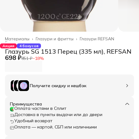
Материалы
›
Глазури и фритты
›
Глазури REFSAN
Главная
›
Акция
4 бонусов
Глазурь SG 1513 Перец (335 мл), REFSAN
698 ₽
851 ₽
−
18
%
Получите скидку и кешбэк
Преимущества
Оплата частями в Сплит
Доставка в пункты выдачи или до двери
Удобный возврат
Оплата — картой, СБП или наличными