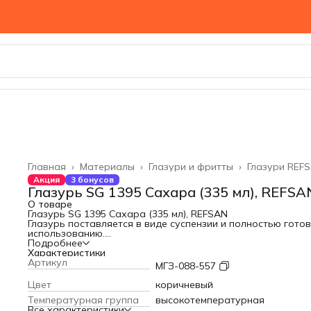
Главная
›
Материалы
›
Глазури и фритты
›
Глазури REF
Акция
3 бонусов
Глазурь SG 1395 Сахара (335 мл), REFSA
О товаре
Глазурь SG 1395 Сахара (335 мл), REFSAN
Глазурь поставляется в виде суспензии и полностью готов
использованию.
Густоту глазури можно регулировать, добавляя 5-10% во
Подробнее
Глазурь безопасна для пищевых продуктов.
Характеристики
Температура обжига 1200-1220 С°.
Артикул
МГЗ-088-557
Цвет
коричневый
Температурная группа
высокотемпературная
Все характеристики