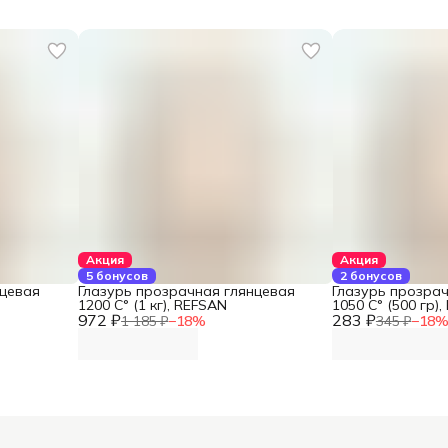
Акция
Акция
5 бонусов
2 бонусов
нцевая
Глазурь прозрачная глянцевая
Глазурь прозра
1200 С° (1 кг), REFSAN
1050 С° (500 гр)
972 ₽
283 ₽
1 185 ₽
−
18
%
345 ₽
−
18