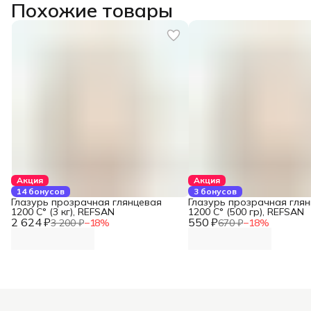
Похожие товары
Акция
Акция
14 бонусов
3 бонусов
Глазурь прозрачная глянцевая
Глазурь прозрачная гля
1200 С° (3 кг), REFSAN
1200 С° (500 гр), REFSAN
2 624 ₽
550 ₽
3 200 ₽
−
18
%
670 ₽
−
18
%