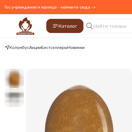
Гос.учреждения и юрлица - нажмите сюда ->
Каталог
Колумбус
Акции
Бестселлеры
Новинки