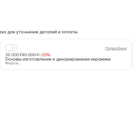
за для уточнения деталей и оплаты.
Подробнее
36 000 ₽
45 000 ₽
−
20
%
Основы изготовления и декорирования керамики
#курсы
"Основы изготовления и декорирования керамики"
Длительность:
80 ак.ч.
Формат:
очно в Санкт-Петербурге, днём или вечером
Для кого:
Для новичков и тех, кто хочет освежить базу.
Программа — от А до Я:
✅Подготовка глины и работа с оборудованием.
✅Формование на гончарном круге, ручная лепка (жгуты,
пласты), гипсовые формы.
✅Сушка, утильный обжиг, загрузка печи.
✅Декорирование: текстуры, ангобы, глазури, сграффито,
майолика, перегородчатая роспись.
✅Политой обжиг, контроль качества, предотвращение брака.
Главное:
97% времени — практика. Вы создаёте изделия полным
циклом — от комка глины до финального обжига.
После прохождения курса выдаем
удостоверение о повышении
квалификации государственного образца
(при наличии диплома
СПО/ВО) или сертификат.