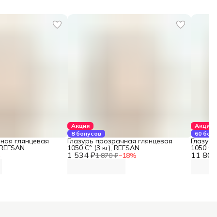
Акция
Акция
8 бонусов
60 бон
чная глянцевая
Глазурь прозрачная глянцевая
Глазур
, REFSAN
1050 С° (3 кг), REFSAN
1050 С°
1 534 ₽
11 808
%
1 870 ₽
−
18
%