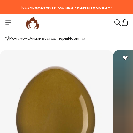
Гос.учреждения и юрлица - нажмите сюда ->
Гос.учреждения и юрлица - нажмите сюда ->
Колумбус
Акции
Бестселлеры
Новинки