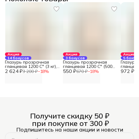
Акция
Акция
Акция
14 бонусов
3 бонусов
5 бонус
Глазурь прозрачная
Глазурь прозрачная
Глазурь
глянцевая 1200 С° (3 кг),
глянцевая 1200 С° (500
глянцева
2 624 ₽
REFSAN
550 ₽
гр), REFSAN
972 ₽
REFSAN
3 200 ₽
−
18
%
670 ₽
−
18
%
1 
Получите скидку 50 ₽
при покупке от 300 ₽
Подпишитесь на наши акции и новости