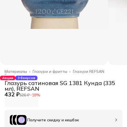
Материалы
›
Глазури и фритты
›
Глазури REFSAN
Главная
›
Акция
3 бонусов
Глазурь сатиновая SG 1381 Кунда (335
мл), REFSAN
432 ₽
526 ₽
−
18
%
Получите скидку и кешбэк