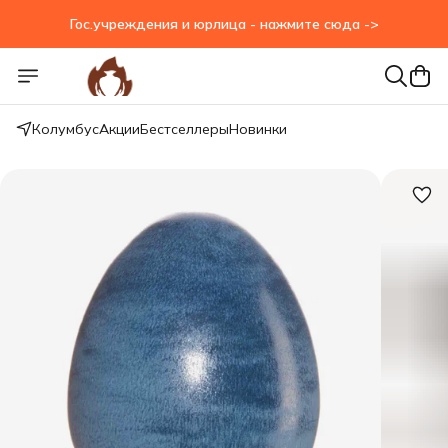
Гос.учреждения и юрлица - нажмите сюда ->
Колумбус
Акции
Бестселлеры
Новинки