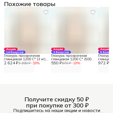
Похожие товары
Акция
Акция
Акция
14 бонусов
3 бонусов
5 бонус
Глазурь прозрачная
Глазурь прозрачная
Глазурь
глянцевая 1200 С° (3 кг),
глянцевая 1200 С° (500
глянцева
2 624 ₽
REFSAN
550 ₽
гр), REFSAN
972 ₽
REFSAN
3 200 ₽
−
18
%
670 ₽
−
18
%
1 
Получите скидку 50 ₽
при покупке от 300 ₽
Подпишитесь на наши акции и новости