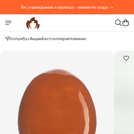
Гос.учреждения и юрлица - нажмите сюда ->
Гос.учреждения и юрлица - нажмите сюда ->
Колумбус
Акции
Бестселлеры
Новинки