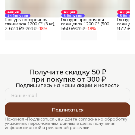
Акция
Акция
Акция
14 бонусов
3 бонусов
5 бонус
Глазурь прозрачная
Глазурь прозрачная
Глазурь
глянцевая 1200 С° (3 кг),
глянцевая 1200 С° (500
глянцева
2 624 ₽
REFSAN
550 ₽
гр), REFSAN
972 ₽
REFSAN
3 200 ₽
−
18
%
670 ₽
−
18
%
1 
Получите скидку 50 ₽
при покупке от 300 ₽
Подпишитесь на наши акции и новости
Подписаться
Нажимая «Подписаться», вы даете согласие на обработку
указанных персональных данных в целях получения
информационной и рекламной рассылки