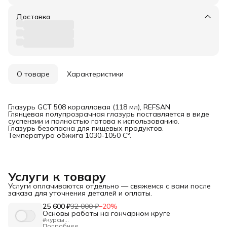
Доставка
О товаре
Характеристики
Глазурь GCT 508 коралловая (118 мл), REFSAN
Глянцевая полупрозрачная глазурь поставляется в виде
суспензии и полностью готова к использованию.
Глазурь безопасна для пищевых продуктов.
Температура обжига 1030-1050 С°.
Услуги к товару
Услуги оплачиваются отдельно — свяжемся с вами после
заказа для уточнения деталей и оплаты.
25 600 ₽
32 000 ₽
−
20
%
Основы работы на гончарном круге
#курсы
"Изучение основ гончарного формообразования.
Подробнее