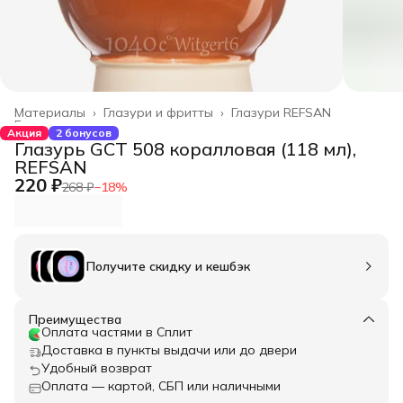
Материалы
›
Глазури и фритты
›
Глазури REFSAN
Главная
›
Акция
2 бонусов
Глазурь GCT 508 коралловая (118 мл),
REFSAN
220 ₽
268 ₽
−
18
%
Получите скидку и кешбэк
Преимущества
Оплата частями в Сплит
Доставка в пункты выдачи или до двери
Удобный возврат
Оплата — картой, СБП или наличными