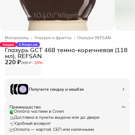
Материалы
›
Глазури и фритты
›
Глазури REFSAN
Главная
›
Акция
2 бонусов
Глазурь GCT 468 темно-коричневая (118
мл), REFSAN
220 ₽
268 ₽
−
18
%
Получите скидку и кешбэк
Преимущества
Оплата частями в Сплит
Доставка в пункты выдачи или до двери
Удобный возврат
Оплата — картой, СБП или наличными