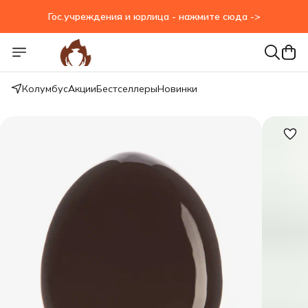
Гос.учреждения и юрлица - нажмите сюда ->
Гос.учреждения и юрлица - нажмите сюда ->
Колумбус
Акции
Бестселлеры
Новинки