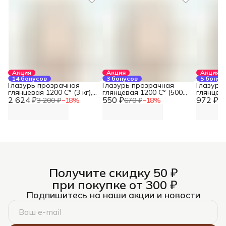
Акция
Акция
Акция
14 бонусов
3 бонусов
5 бонус
Глазурь прозрачная
Глазурь прозрачная
Глазурь
глянцевая 1200 С° (3 кг),
глянцевая 1200 С° (500
глянцева
2 624 ₽
REFSAN
550 ₽
гр), REFSAN
972 ₽
REFSAN
3 200 ₽
−
18
%
670 ₽
−
18
%
1 
Получите скидку 50 ₽
при покупке от 300 ₽
Подпишитесь на наши акции и новости