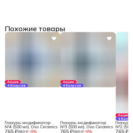
Похожие товары
Акция
Акция
4 бонусов
4 бонусов
Акция
4 бонус
Глазурь-модификатор
Глазурь-модификатор
Глазурь
№4 (500 мл), Ovo Ceramics
№3 (500 мл), Ovo Ceramics
№2 (500 
765 ₽
765 ₽
765 ₽
840 ₽
−
9
%
840 ₽
−
9
%
84