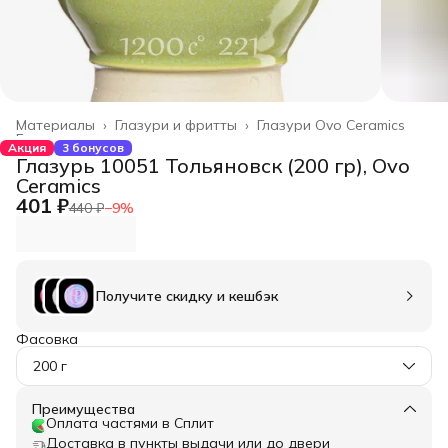
Материалы
›
Глазури и фритты
›
Глазури Ovo Ceramics
Главная
›
Акция
3 бонусов
Глазурь 10051 Тольяновск (200 гр), Ovo
Ceramics
401 ₽
440 ₽
−
9
%
Получите скидку и кешбэк
Фасовка
200 г
Преимущества
Оплата частями в Сплит
Доставка в пункты выдачи или до двери