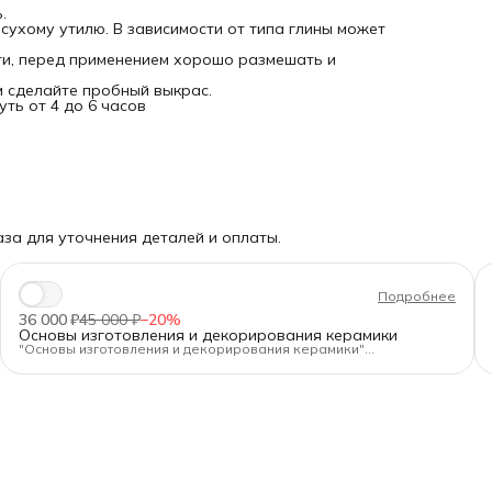
.
сухому утилю. В зависимости от типа глины может
ти, перед применением хорошо размешать и
м сделайте пробный выкрас.
ть от 4 до 6 часов
за для уточнения деталей и оплаты.
Подробнее
36 000 ₽
45 000 ₽
−
20
%
Основы изготовления и декорирования керамики
"Основы изготовления и декорирования керамики"
Длительность:
80 ак.ч.
Формат:
очно в Санкт-Петербурге, днём или вечером
Для кого:
Для новичков и тех, кто хочет освежить базу.
Программа — от А до Я:
✅Подготовка глины и работа с оборудованием.
✅Формование на гончарном круге, ручная лепка (жгуты,
пласты), гипсовые формы.
✅Сушка, утильный обжиг, загрузка печи.
✅Декорирование: текстуры, ангобы, глазури, сграффито,
майолика, перегородчатая роспись.