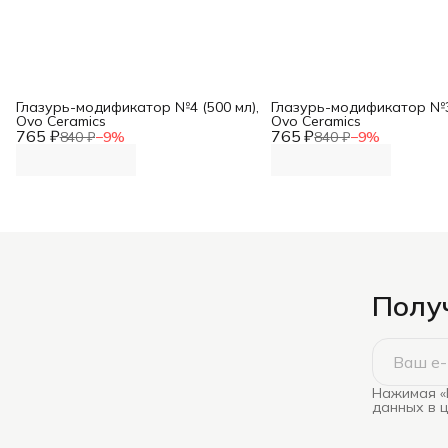
Глазурь-модификатор №4 (500 мл),
Глазурь-модификатор №3 
Ovo Ceramics
Ovo Ceramics
765 ₽
765 ₽
840 ₽
−
9
%
840 ₽
−
9
%
Получ
Нажимая «
данных в 