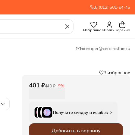
8 (812) 501-84-45
Избранное
Войти
Корзина
manager@ceramistam.ru
В избранное
401 ₽
440 ₽
−
9
%
Получите скидку и кешбэк
Добавить в корзину