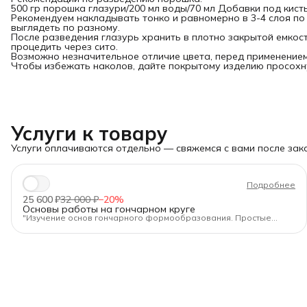
500 гр порошка глазури/200 мл воды/70 мл Добавки под кисть
Рекомендуем накладывать тонко и равномерно в 3-4 слоя по 
выглядеть по разному.
После разведения глазурь хранить в плотно закрытой емкос
процедить через сито.
Возможно незначительное отличие цвета, перед применение
Чтобы избежать наколов, дайте покрытому изделию просохну
Услуги к товару
Услуги оплачиваются отдельно — свяжемся с вами после зака
Подробнее
25 600 ₽
32 000 ₽
−
20
%
Основы работы на гончарном круге
"Изучение основ гончарного формообразования. Простые
предметы. Тиражирование"
Длительность:
40 ак.ч.
Формат:
очно в Санкт-Петербурге, днём или вечером.
Для кого:
Для начинающих, кто хочет освоить гончарное
искусство с нуля.
Программа — от основ до готового изделия:
✅Подготовка глины, инструментов и эскизов.
✅Формование на круге: тарелки, миски, кружки, стаканы, боулы.
✅Тест-драйв разных моделей гончарных кругов.
✅Создание ручек (из пласта и жгута, с применением форм).