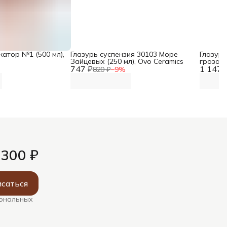
атор №1 (500 мл),
Глазурь суспензия 30103 Море
Глазурь
Зайцевых (250 мл), Ovo Ceramics
гроза (
747 ₽
1 147 
820 ₽
−
9
%
 300 ₽
саться
сональных