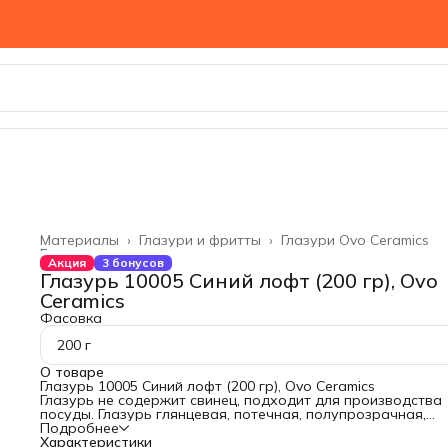
Материалы
›
Глазури и фритты
›
Глазури Ovo Ceramics
Главная
›
Акция
3 бонусов
Глазурь 10005 Синий лофт (200 гр), Ovo
Ceramics
Фасовка
200 г
О товаре
Глазурь 10005 Синий лофт (200 гр), Ovo Ceramics
Глазурь не содержит свинец, подходит для производства
посуды. Глазурь глянцевая, потечная, полупрозрачная,
поставляется в порошке.
Подробнее
Температура обжига 1180°С - 1240°С.
Характеристики