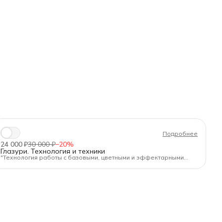
Подробнее
24 000 ₽
30 000 ₽
−
20
%
Глазури. Технология и техники
"Технология работы с базовыми, цветными и эффектарными
глазурями. Техники нанесения"
Длительность:
40 ак.ч.
Формат:
очно в Санкт-Петербурге
Для кого:
Для начинающих керамистов и тех, кто хочет
систематизировать знания о глазурях.
Программа (по дням):
День 1: Свойства и назначение глазурей. Наведение глазурей
под разные способы нанесения.
День 2: Способы нанесения (кисти, пульфон, щипцы).
Особенности для разных форм. Расчет расхода.