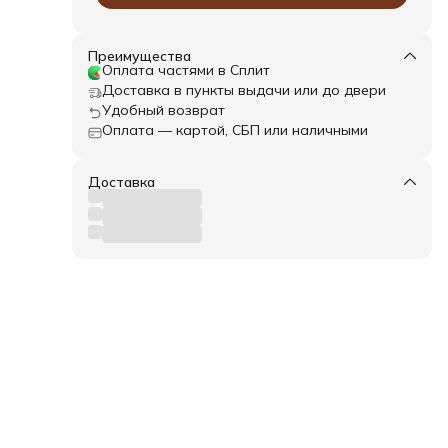
исть.
 по
Преимущества
еть
Оплата частями в Сплит
Доставка в пункты выдачи или до двери
ить
Удобный возврат
Оплата — картой, СБП или наличными
нием
Доставка