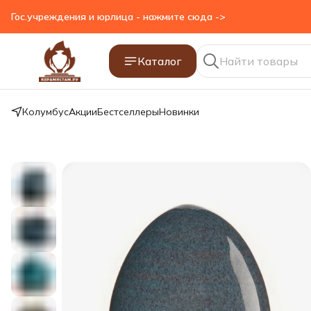
Гос.учреждения и юрлица - нажмите сюда ->
Каталог
Колумбус
Акции
Бестселлеры
Новинки