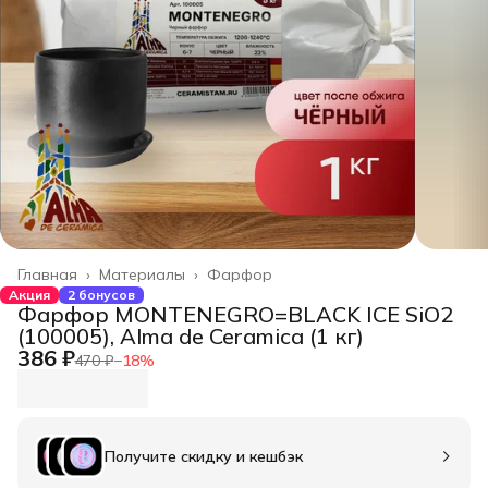
Главная
›
Материалы
›
Фарфор
Акция
2 бонусов
Фарфор MONTENEGRO=BLACK ICE SiO2
(100005), Alma de Ceramica (1 кг)
386 ₽
470 ₽
−
18
%
Получите скидку и кешбэк