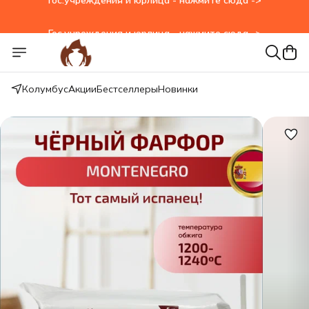
Гос.учреждения и юрлица - нажмите сюда ->
Колумбус
Акции
Бестселлеры
Новинки