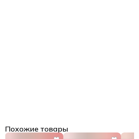
День 5: Работа с эффектарными глазурями. Анализ
дефектов (цек, сборка, разрыв) и способы их
исправления.
Что вы получите:
✅Понимание технологии от наведения до обжига.
✅Навык безбоязненного планирования и
прогнозирования результата.
✅Умение создавать цветовые образцы, смешивать
глазури и сочетать их с другими материалами.
Главное:
Вы перестанете бояться глазурей, научитесь их
«приручать» и сможете качественно декорировать свои
изделия, избегая брака.
После прохождения курса выдаем
удостоверение о
повышении квалификации государственного образца
(при наличии диплома СПО/ВО) или сертификат.
Похожие товары