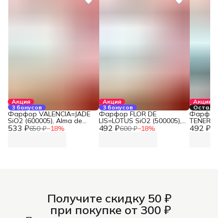
Акция
Акция
Акция
3 бонусов
3 бонусов
Осталос
Фарфор VALENCIA=JADE
Фарфор FLOR DE
Фарфо
SiO2 (600005), Alma de
LIS=LOTUS SiO2 (500005),
TENERIF
533 ₽
Ceramica (1 кг)
492 ₽
Alma de Ceramica (1 кг)
492 ₽
(200005)
650 ₽
−
18
%
600 ₽
−
18
%
60
Ceramica
Получите скидку 50 ₽
при покупке от 300 ₽